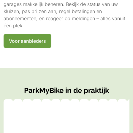
garages makkelijk beheren. Bekijk de status van uw
kluizen, pas prijzen aan, regel betalingen en
abonnementen, en reageer op meldingen – alles vanuit
één plek.
Voor aanbieders
ParkMyBike in de praktijk
Gemeente
Gemeente
Gemeente
Groningen
Groningen
Groningen
Groningen
Drenthe
Drenthe
Drenthe
Drenthe
Friesla
Fri