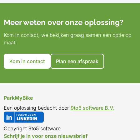
app.
de
bezoek
(website
huurvoorwaarden,
(website
en
de
de
bezoek
de
Voor
ViaReisHub)
de
van
bezoek
van
huurvoorwaarden,
(website
(website
de
(web
meer
(website
de
de
de
bezoek
van
van
(website
van
Meer weten over onze oplossing?
informatie
van
ViaReisHub)
(website
ViaReisHub)
de
de
de
van
Veili
Kom in contact, we bekijken graag samen een optie op
en
de
van
(website
ViaReisHub)
ViaReisHub)
de
stall
maat!
huurvoorwaarden,
ViaReisHub)
de
van
ViaReisH
bezoek
ViaReisHub)
de
de
ViaReisHub)
Kom in contact
Plan een afspraak
(website
van
de
gemeente
Lochem)
ParkMyBike
Een oplossing bedacht door
9to5 software B.V.
Copyright 9to5 software
Schrijf je in voor onze nieuwsbrief